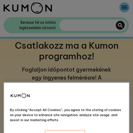
A cégről
Keresse fel az önhöz
legközelebbi oktatót
A Kumon Módszer
Csatlakozz ma a Kumon
Kumon történelme
programhoz!
Foglaljon időpontot gyermekének
egy ingyenes felmérésre! A
legközelebbi oktatóközpont lejjebb
találja.
By clicking “Accept All Cookies”, you agree to the storing of cookies
on your device to enhance site navigation, analyze site usage, and
assist in our marketing efforts.
4 lépés, hogy elkezdődjön a munka a Kumonnal.