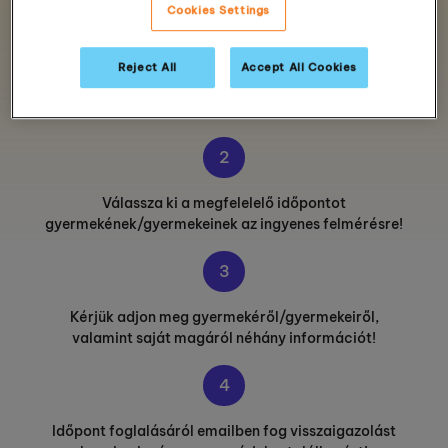
Cookies Settings
1
Irányítószámának vagy a város nevének
Reject All
Accept All Cookies
megadásával felül kiválaszthatja az önnek megfelelő
oktatóközpontot.
2
Válassza ki a megfelelelő időpontot
gyermekének/gyermekeinek az ingyenes felmérésre!
3
Kérjük adjon meg gyermekéről/gyermekeiről,
valamint saját magáról néhány információt!
4
Időpont foglalásáról emailben fog visszaigazolást