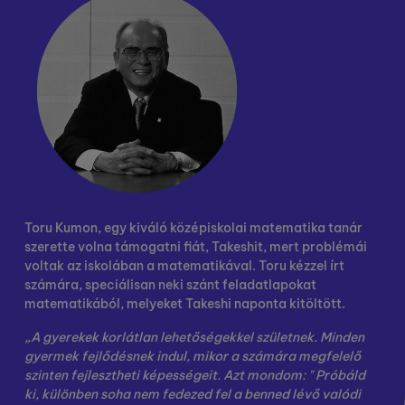
Toru Kumon, egy kiváló középiskolai matematika tanár
szerette volna támogatni fiát, Takeshit, mert problémái
voltak az iskolában a matematikával. Toru kézzel írt
számára, speciálisan neki szánt feladatlapokat
matematikából, melyeket Takeshi naponta kitöltött.
„A gyerekek korlátlan lehetőségekkel születnek. Minden
gyermek fejlődésnek indul, mikor a számára megfelelő
szinten fejlesztheti képességeit. Azt mondom: " Próbáld
ki, különben soha nem fedezed fel a benned lévő valódi