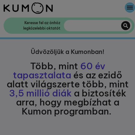
A cégről
Keresse fel az önhöz
legközelebbi oktatót
A Kumon Módszer
Üdvözöljük a Kumonban!
Kumon történelme
Több, mint
60 év
tapasztalata
és az ezidő
alatt világszerte több, mint
3,5 millió diák
a biztosíték
arra, hogy megbízhat a
Kumon programban.