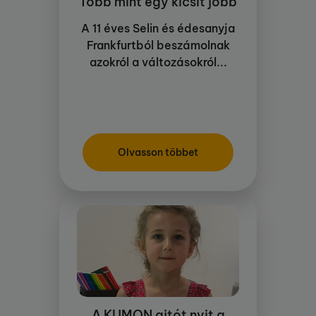
Több mint egy kicsit jobb
A 11 éves Selin és édesanyja
Frankfurtból beszámolnak
azokról a változásokról...
Olvasson többet
A KUMON ajtót nyit a